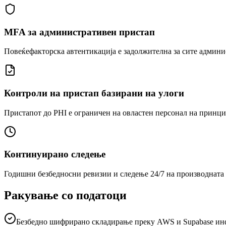
MFA за административен пристап
Повеќефакторска автентикација е задолжителна за сите админи
Контроли на пристап базирани на улоги
Пристапот до PHI е ограничен на овластен персонал на принци
Континуирано следење
Годишни безбедносни ревизии и следење 24/7 на производната 
Ракување со податоци
Безбедно шифрирано складирање преку AWS и Supabase ин