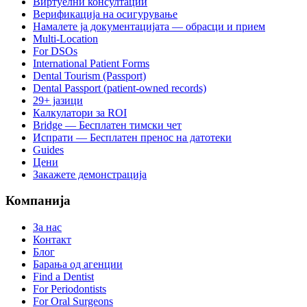
Виртуелни консултации
Верификација на осигурување
Намалете ја документацијата — обрасци и прием
Multi-Location
For DSOs
International Patient Forms
Dental Tourism (Passport)
Dental Passport (patient-owned records)
29+ јазици
Калкулатори за ROI
Bridge — Бесплатен тимски чет
Испрати — Бесплатен пренос на датотеки
Guides
Цени
Закажете демонстрација
Компанија
За нас
Контакт
Блог
Барања од агенции
Find a Dentist
For Periodontists
For Oral Surgeons