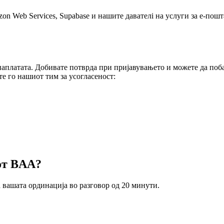
on Web Services, Supabase и нашите давателі на услуги за е-по
аплатата. Добивате потврда при пријавувањето и можете да поба
е го нашиот тим за усогласеност:
от BAA?
 вашата ординација во разговор од 20 минути.