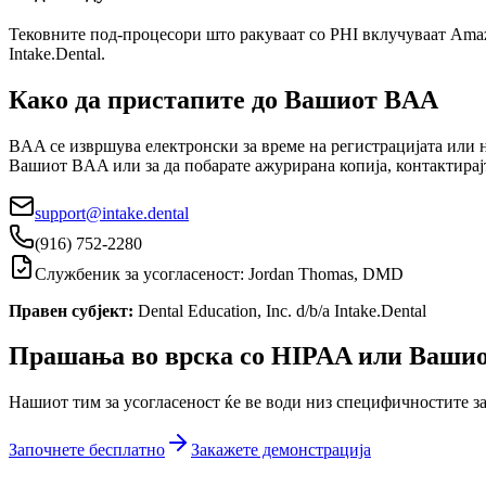
Тековните под-процесори што ракуваат со PHI вклучуваат Amaz
Intake.Dental.
Како да пристапите до Вашиот BAA
BAA се извршува електронски за време на регистрацијата или н
Вашиот BAA или за да побарате ажурирана копија, контактирајт
support@intake.dental
(916) 752-2280
Службеник за усогласеност
: Jordan Thomas, DMD
Правен субјект
:
Dental Education, Inc. d/b/a Intake.Dental
Прашања во врска со HIPAA или Ваши
Нашиот тим за усогласеност ќе ве води низ специфичностите за
Започнете бесплатно
Закажете демонстрација