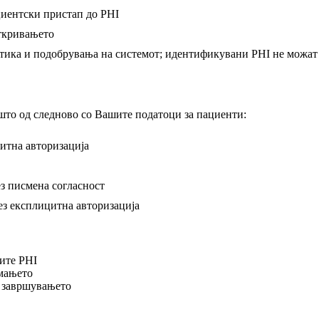
циентски пристап до PHI
откривањето
тика и подобрувања на системот; идентификувани PHI не можат
 што од следново со Вашите податоци за пациенти:
итна авторизација
ез писмена согласност
ез експлицитна авторизација
сите PHI
емањето
д завршувањето