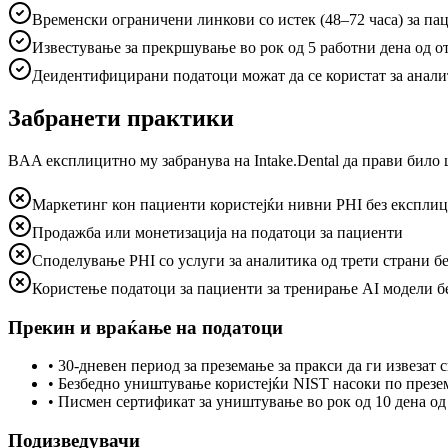
Временски ограничени линкови со истек (48–72 часа) за па
Известување за прекршување во рок од 5 работни дена од 
Деидентифицирани податоци можат да се користат за анали
Забранети практики
BAA експлицитно му забранува на Intake.Dental да прави било
Маркетинг кон пациенти користејќи нивни PHI без експлиц
Продажба или монетизација на податоци за пациенти
Споделување PHI со услуги за аналитика од трети страни б
Користење податоци за пациенти за тренирање AI модели б
Прекин и враќање на податоци
•
30-дневен период за преземање за пракси да ги извезат 
•
Безбедно уништување користејќи NIST насоки по през
•
Писмен сертификат за уништување во рок од 10 дена о
Подизведувачи