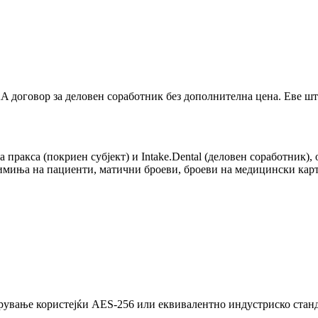
AA договор за деловен соработник без дополнителна цена. Еве шт
 пракса (покриен субјект) и Intake.Dental (деловен соработник)
имиња на пациенти, матични броеви, броеви на медицински карт
рување користејќи AES-256 или еквивалентно индустриско ста