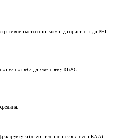
стративни сметки што можат да пристапат до PHI.
пот на потреба-да-знае преку RBAC.
средина.
фраструктура (двете под нивни сопствени BAA)