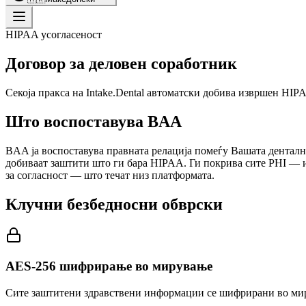
HIPAA усогласеност
Договор за деловен соработник
Секоја пракса на Intake.Dental автоматски добива извршен HIP
Што воспоставува BAA
BAA ја воспоставува правната релација помеѓу Вашата дентална
добиваат заштити што ги бара HIPAA. Ги покрива сите PHI — 
за согласност — што течат низ платформата.
Клучни безбедносни обврски
AES-256 шифрирање во мирување
Сите заштитени здравствени информации се шифрирани во ми