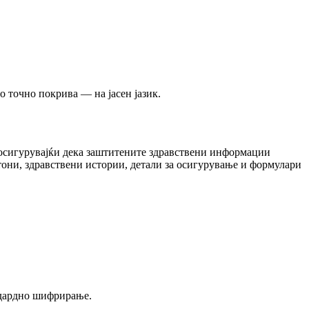
о точно покрива — на јасен јазик.
, осигурувајќи дека заштитените здравствени информации
они, здравствени истории, детали за осигурување и формулари
ндардно шифрирање.