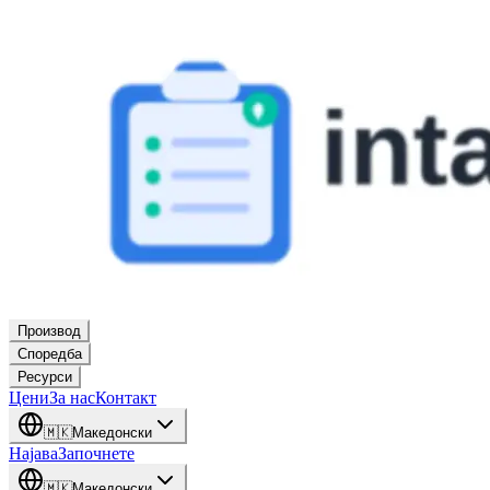
Производ
Споредба
Ресурси
Цени
За нас
Контакт
🇲🇰
Македонски
Најава
Започнете
🇲🇰
Македонски