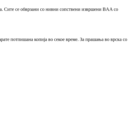
шта. Сите се обврзани со нивни сопствени извршени BAA со
рате потпишана копија во секое време. За прашања во врска со