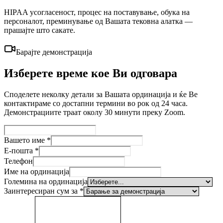
HIPAA усогласеност, процес на поставување, обука на
персоналот, преминување од Вашата тековна алатка —
прашајте што сакате.
Барајте демонстрација
Изберете време кое Ви одговара
Споделете неколку детали за Вашата ординација и ќе Ве
контактираме со достапни термини во рок од 24 часа.
Демонстрациите траат околу 30 минути преку Zoom.
Вашето име
*
Е-пошта
*
Телефон
Име на ординација
Големина на ординација
Заинтересиран сум за
*