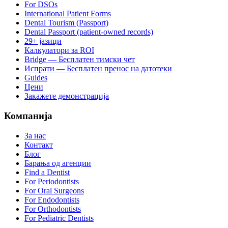
For DSOs
International Patient Forms
Dental Tourism (Passport)
Dental Passport (patient-owned records)
29+ јазици
Калкулатори за ROI
Bridge — Бесплатен тимски чет
Испрати — Бесплатен пренос на датотеки
Guides
Цени
Закажете демонстрација
Компанија
За нас
Контакт
Блог
Барања од агенции
Find a Dentist
For Periodontists
For Oral Surgeons
For Endodontists
For Orthodontists
For Pediatric Dentists