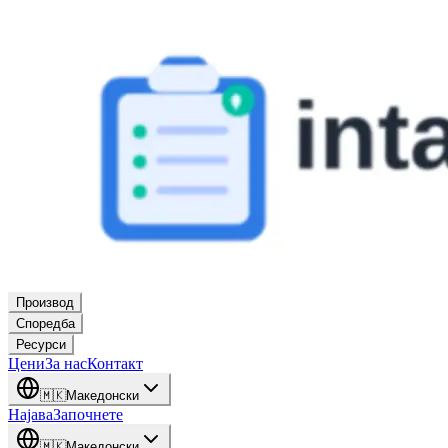
Производ
Споредба
Ресурси
Цени
За нас
Контакт
🇲🇰
Македонски
Најава
Започнете
🇲🇰
Македонски