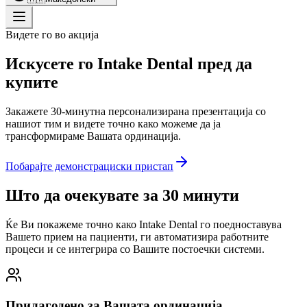
Видете го во акција
Искусете го Intake Dental пред да
купите
Закажете 30-минутна персонализирана презентација со
нашиот тим и видете точно како можеме да ја
трансформираме Вашата ординација.
Побарајте демонстрациски пристап
Што да очекувате за 30 минути
Ќе Ви покажеме точно како Intake Dental го поедноставува
Вашето прием на пациенти, ги автоматизира работните
процеси и се интегрира со Вашите постоечки системи.
Прилагодено за Вашата ординација